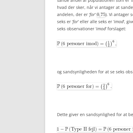
sande andel af populationen som er ‘
hvad der sker, når vi antager at sand
andelen, der er ‘
for
‘
). Vi antager 
seks er ‘
for
‘ eller alle seks er ‘
imod
‘, g
seks observationer ‘
imod
‘ forslaget:
og sandsynligheden for at se seks obse
Dette giver en sandsynlighed for at beg