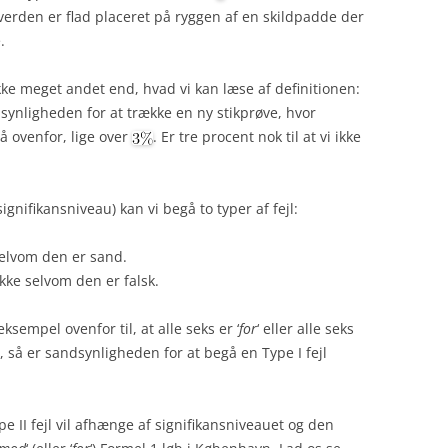
, verden er flad placeret på ryggen af en skildpadde der
.
ikke meget andet end, hvad vi kan læse af definitionen:
synligheden for at trække en ny stikprøve, hvor
å ovenfor, lige over
. Er tre procent nok til at vi ikke
gnifikansniveau) kan vi begå to typer af fejl:
selvom den er sand.
kke selvom den er falsk.
sempel ovenfor til, at alle seks er ‘
for
‘ eller alle seks
n, så er sandsynligheden for at begå en Type I fejl
e II fejl vil afhænge af signifikansniveauet og den