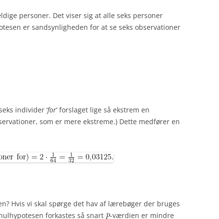
ældige personer. Det viser sig at alle seks personer
otesen er sandsynligheden for at se seks observationer
seks individer ‘
for
‘ forslaget lige så ekstrem en
bservationer, som er mere ekstreme.) Dette medfører en
sen? Hvis vi skal spørge det hav af lærebøger der bruges
at nulhypotesen forkastes så snart
-værdien er mindre