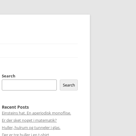
Search
Search
Recent Posts
Einsteins hat. En aperiodisk monoflise.
Er der sket noget i matematik?
Huller, hulrum og tunneler i glas.
Der er tre huller i en t-shirt.