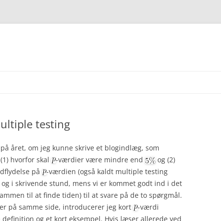
ultiple testing
 på året, om jeg kunne skrive et blogindlæg, som
(1) hvorfor skal
-værdier være mindre end
og (2)
dflydelse på
-værdien (også kaldt multiple testing
 og i skrivende stund, mens vi er kommet godt ind i det
sammen til at finde tiden) til at svare på de to spørgmål.
le er på samme side, introducerer jeg kort
-værdi
efinition og et kort eksempel. Hvis læser allerede ved