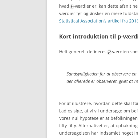
hvad
-værdier er, kan dette afsnit 
værdier før og ønsker en mere fuldstæ
Statistical Association’s artikel fra 201
Kort introduktion til p-værd
Helt generelt defineres
-værdien som
Sandsynligheden for at observere en 
der allerede er observeret, givet at 
For at illustrere, hvordan dette skal f
Lad os sige, at vi vil undersøge om b
Vores nul hypotese er at befolkningen
fifty-fifty. Alternativet er, at opbakn
undersøgelsen har indsamlet noget in