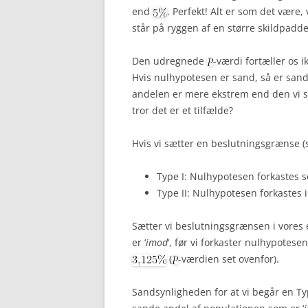
end
. Perfekt! Alt er som det være
står på ryggen af en større skildpadde
Den udregnede
-værdi fortæller os 
Hvis nulhypotesen er sand, så er sand
andelen er mere ekstrem end den vi s
tror det er et tilfælde?
Hvis vi sætter en beslutningsgrænse (si
Type I: Nulhypotesen forkastes 
Type II: Nulhypotesen forkastes i
Sætter vi beslutningsgrænsen i vores ek
er ‘
imod
‘, før vi forkaster nulhypotese
(
-værdien set ovenfor).
Sandsynligheden for at vi begår en Typ