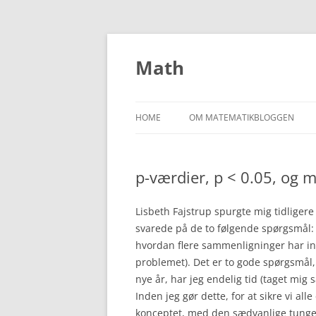
Skip
to
content
Math
HOME
OM MATEMATIKBLOGGEN
p-værdier, p < 0.05, og m
Lisbeth Fajstrup spurgte mig tidligere
svarede på de to følgende spørgsmål: 
hvordan flere sammenligninger har in
problemet). Det er to gode spørgsmål,
nye år, har jeg endelig tid (taget mig 
Inden jeg gør dette, for at sikre vi al
konceptet, med den sædvanlige tunge d