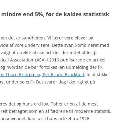
 mindre end 5%, før de kaldes statistisk
, men det er sandheden. Vi lærer vore elever og
at vide af vore undervisere. Dette svar, kombineret med
r valgt at direkte afvise artikler der indeholder
-
tical Association’ (ASA) i 2016 publiserede en artikel
 og hvordan de bør fortolkes (en udmelding der fik,
us Thorn Ekstrøm og Per Bruun Brockhoff
, til at stikke
yt under solen”). Det svarer dog ikke rigtigt på
skrev det og hans ord lov. Fisher er en af de mest
erelt betragtet som en af fædrene til moderne statistik.
kansniveauet, kan ses i hans artikel fra 1926: