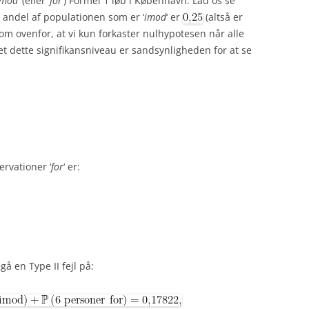
imod
‘ (eller ‘
for
‘) Formel 1 løb i København. Lad os se
e andel af populationen som er ‘
imod
‘ er
(altså er
som ovenfor, at vi kun forkaster nulhypotesen når alle
ivet dette signifikansniveau er sandsynligheden for at se
rvationer ‘
for
‘ er:
å en Type II fejl på: