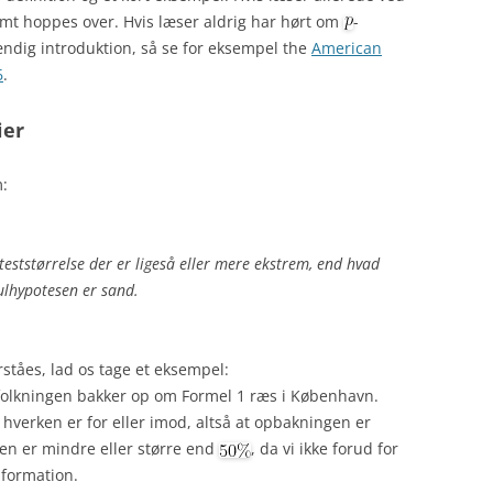
nemt hoppes over. Hvis læser aldrig har hørt om
-
ndig introduktion, så se for eksempel the
American
6
.
ier
:
teststørrelse der er ligeså eller mere ekstrem, end hvad
nulhypotesen er sand.
orståes, lad os tage et eksempel:
efolkningen bakker op om Formel 1 ræs i København.
 hverken er for eller imod, altså at opbakningen er
ingen er mindre eller større end
, da vi ikke forud for
formation.