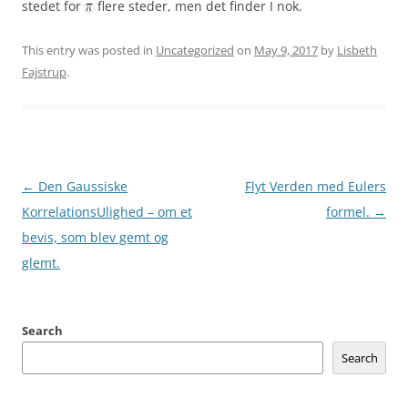
stedet for
flere steder, men det finder I nok.
This entry was posted in
Uncategorized
on
May 9, 2017
by
Lisbeth
Fajstrup
.
Post
←
Den Gaussiske
Flyt Verden med Eulers
navigation
KorrelationsUlighed – om et
formel.
→
bevis, som blev gemt og
glemt.
Search
Search