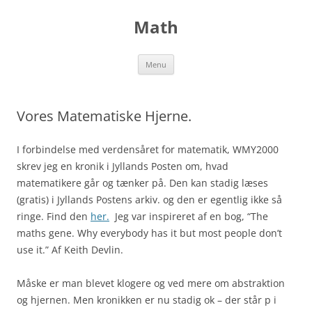
Skip
to
Math
content
Menu
Vores Matematiske Hjerne.
I forbindelse med verdensåret for matematik, WMY2000
skrev jeg en kronik i Jyllands Posten om, hvad
matematikere går og tænker på. Den kan stadig læses
(gratis) i Jyllands Postens arkiv. og den er egentlig ikke så
ringe. Find den
her.
Jeg var inspireret af en bog, “The
maths gene. Why everybody has it but most people don’t
use it.” Af Keith Devlin.
Måske er man blevet klogere og ved mere om abstraktion
og hjernen. Men kronikken er nu stadig ok – der står p i